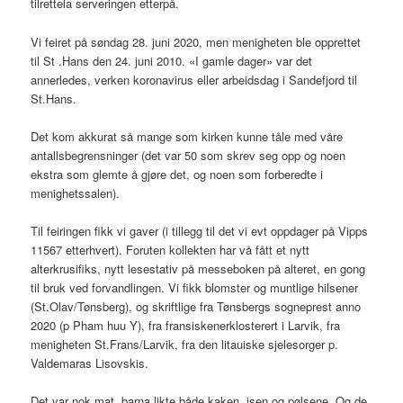
tilrettela serveringen etterpå.
Vi feiret på søndag 28. juni 2020, men menigheten ble opprettet
til St .Hans den 24. juni 2010. «I gamle dager» var det
annerledes, verken koronavirus eller arbeidsdag i Sandefjord til
St.Hans.
Det kom akkurat så mange som kirken kunne tåle med våre
antallsbegrensninger (det var 50 som skrev seg opp og noen
ekstra som glemte å gjøre det, og noen som forberedte i
menighetssalen).
Til feiringen fikk vi gaver (i tillegg til det vi evt oppdager på Vipps
11567 etterhvert). Foruten kollekten har vå fått et nytt
alterkrusifiks, nytt lesestativ på messeboken på alteret, en gong
til bruk ved forvandlingen. Vi fikk blomster og muntlige hilsener
(St.Olav/Tønsberg), og skriftlige fra Tønsbergs sogneprest anno
2020 (p Pham huu Y), fra fransiskenerklosterert i Larvik, fra
menigheten St.Frans/Larvik, fra den litauiske sjelesorger p.
Valdemaras Lisovskis.
Det var nok mat, barna likte både kaken, isen og pølsene. Og de