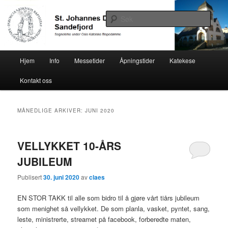
Gå
Gå
Sognekirke under Oslo Katolske Bispedømme
direkte
direkte
Søk
til
til
hovedinnholdet
sekundærinnholdet
St. Johannes Døperens menighet,
Hovedmeny
Sandefjord
Hjem
Info
Messetider
Åpningstider
Katekese
Kontakt oss
MÅNEDLIGE ARKIVER:
JUNI 2020
VELLYKKET 10-ÅRS
JUBILEUM
Publisert
30. juni 2020
av
claes
EN STOR TAKK til alle som bidro til å gjøre vårt tiårs jubileum
som menighet så vellykket. De som planla, vasket, pyntet, sang,
leste, ministrerte, streamet på facebook, forberedte maten,