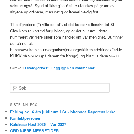
voksne også. Synd at ikke gikk å sitte utendørs på grunn av
skyene og dråpene, men det gikk likevel veldig fint.
Tilfeldighetene (?) ville det slik at det katolske tidsskriftet St.
Olav kom ut kort tid før jubileet, og at det akkurat i dette
nummeret var flere sider som handlet om vår menighet. Du finner
det på nettet:
http://www.katolsk.no/organisasjon/norge/kirkebladet/index#arkiv
KLIKK på 2/2020 (på damen fra Kongo), og bla til sidene 28-33.
Skrevet i
Ukategorisert
|
Legg igjen en kommentar
S
ø
k
SISTE INNLEGG
Feiring av 16 års jubileum i St. Johannes Døperens kirke
Kontaktpersoner
Katekese Høst 2026 – Vår 2027
ORDINÆRE MESSETIDER